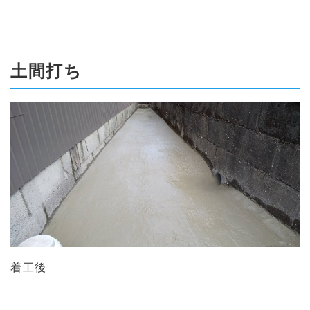
土間打ち
着工後