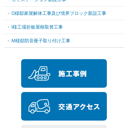
O様邸家屋解体工事及び境界ブロック新設工事
I様工場折板屋根取替工事
M様邸防音冊子取り付け工事